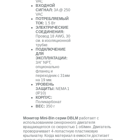
VAC
ВХОДНОЙ
СИГНАЛ:
3A @ 250
VAC
ПОТРЕБЛЯЕМЫЙ
ТОК:
1.5 Вт
ЭЛЕКТРИЧЕСКИЕ
СОЕДИНЕНИЯ:
Провод 18 AWG, 30
см. в изоляционной
трубке.
ПОДКЛЮЧЕНИЕ
ДЛЯ
ЭКСПЛУАТАЦИИ:
3/4˝ NPT,
опционально
фланец и
переходник с 31мм
на 19 мм.
УРОВЕНЬ
ЗАЩИТЫ:
NEMA 1
(IP10)
КОРПУС:
Поликарбонат
ВЕС:
350 г
Монитор Mini-Bin серии DBLM
работает с
использованием синхронного двигателя
вращающегося со скоростью 1 об/мин. Двигатель
проворачивает 4-лопастную пластиковую
крыльчатку. Когда материал в емкости достигает