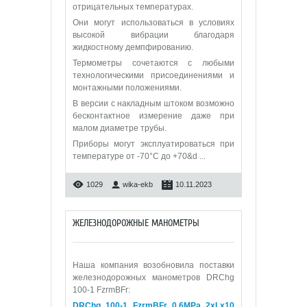
отрицательных температурах.
Они могут использоваться в условиях
высокой вибрации благодаря
жидкостному демпфированию.
Термометры сочетаются с любыми
технологическими присоединениями и
монтажными положениями.
В версии с накладным штоком возможно
бесконтактное измерение даже при
малом диаметре трубы.
Приборы могут эксплуатироваться при
температуре от -70°C до +70&d
...
1029
wika-ekb
10.11.2023
ЖЕЛЕЗНОДОРОЖНЫЕ МАНОМЕТРЫ
Наша компания возобновила поставки
железнодорожных манометров DRChg
100-1 FzrmBFr:
DRChg 100-1 FzrmBFr 0,6МРа 2xLx10