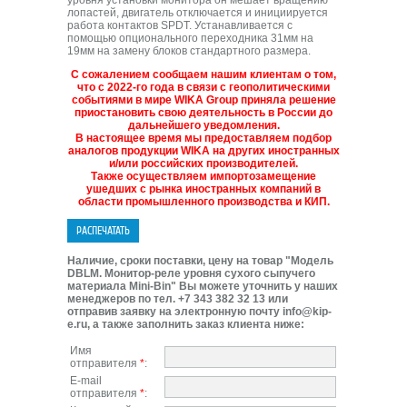
уровня установки монитора он мешает вращению
лопастей, двигатель отключается и инициируется
работа контактов SPDT. Устанавливается с
помощью опционального переходника 31мм на
19мм на замену блоков стандартного размера.
С сожалением сообщаем нашим клиентам о том,
что с 2022-го года в связи с геополитическими
событиями в мире WIKA Group приняла решение
приостановить свою деятельность в России до
дальнейшего уведомления.
В настоящее время мы предоставляем подбор
аналогов продукции WIKA на других иностранных
и/или российских производителей.
Также осуществляем импортозамещение
ушедших с рынка иностранных компаний в
области промышленного производства и КИП.
Наличие, сроки поставки, цену на товар "Модель
DBLM. Монитор-реле уровня сухого сыпучего
материала Mini-Bin" Вы можете уточнить у наших
менеджеров по тел. +7 343 382 32 13 или
отправив заявку на электронную почту info@kip-
e.ru, а также заполнить заказ клиента ниже:
Имя
отправителя
*
:
E-mail
отправителя
*
: