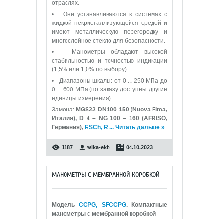
отраслях.
• Они устанавливаются в системах с
жидкой некристаллизующейся средой и
имеют металлическую перегородку и
многослойное стекло для безопасности.
• Манометры обладают высокой
стабильностью и точностью индикации
(1,5% или 1,0% по выбору).
• Диапазоны шкалы: от 0 ... 250 МПа до
0 ... 600 МПа (по заказу доступны другие
единицы измерения)
Замена:
MGS22 DN100-150 (Nuova Fima,
Италия), D 4 – NG 100 – 160 (AFRISO,
Германия),
RSCh, R
...
Читать дальше »
1187
wika-ekb
04.10.2023
МАНОМЕТРЫ С МЕМБРАННОЙ КОРОБКОЙ
Модель
CCPG, SFCCPG
. Компактные
манометры с мембранной коробкой