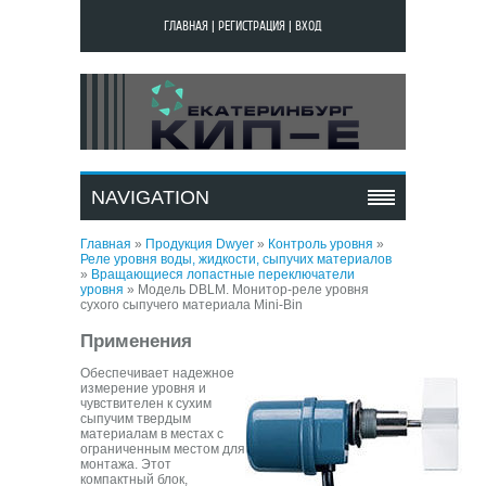
ГЛАВНАЯ
|
РЕГИСТРАЦИЯ
|
ВХОД
МОДЕЛЬ DBLM.
МОНИТОР-РЕЛЕ
NAVIGATION
УРОВНЯ СУХОГО
СЫПУЧЕГО МАТЕРИАЛА
MINI-BIN
Главная
»
Продукция Dwyer
»
Контроль уровня
»
Реле уровня воды, жидкости, сыпучих материалов
»
Вращающиеся лопастные переключатели
уровня
»
Модель DBLM. Монитор-реле уровня
сухого сыпучего материала Mini-Bin
Применения
Обеспечивает надежное
измерение уровня и
чувствителен к сухим
сыпучим твердым
материалам в местах с
ограниченным местом для
монтажа. Этот
компактный блок,