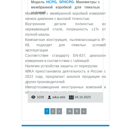
Модель
HCPG, SFHCPG
. Манометры с
мембранной коробкой для тяжелых
условий
Манометры с мембранной коробкой измеряют
низкое давление с высокой точностью.
Внутренние детали полностью из
нержавеющей стали, погрешность ±1% от
полной шкалы.
Компактная конструкция, пылевлагозащита IP-
68, подходят для тяжелых условий
эксплуатации.
Соответствие стандарту EN-837, диапазон
измерения в соответствии с таблицей.
Наличие устройства защиты от перегрузки.
WIKA приостановила деятельность в России с
2022 года, предлагает аналоги продукции на
других производителей.
Импортозамещение иностранных компаний в
области промышленного произ
...
1039
wika-ekb
04.10.2023
...
1
2
3
14
15
»