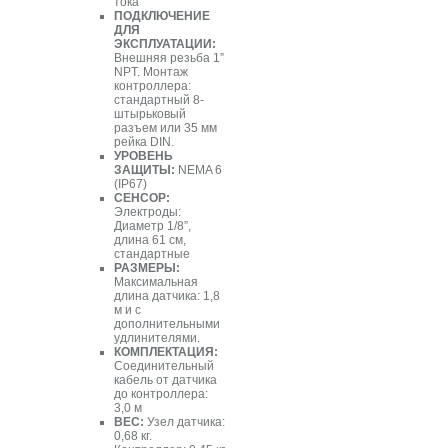
тока
ПОДКЛЮЧЕНИЕ
ДЛЯ
ЭКСПЛУАТАЦИИ:
Внешняя резьба 1”
NPT. Монтаж
контроллера:
стандартный 8-
штырьковый
разъем или 35 мм
рейка DIN.
УРОВЕНЬ
ЗАЩИТЫ:
NEMA 6
(IP67)
СЕНСОР:
Электроды:
Диаметр 1/8”,
длина 61 см,
стандартные
РАЗМЕРЫ:
Максимальная
длина датчика: 1,8
м и с
дополнительными
удлинителями.
КОМПЛЕКТАЦИЯ:
Соединительный
кабель от датчика
до контроллера:
3,0 м
ВЕС:
Узел датчика:
0,68 кг.