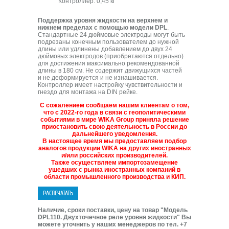
Контроллер: 0,45 кг
Поддержка уровня жидкости на верхнем и
нижнем пределах с помощью модели DPL
.
Стандартные 24 дюймовые электроды могут быть
подрезаны конечным пользователем до нужной
длины или удлинены добавлением до двух 24
дюймовых электродов (приобретаются отдельно)
для достижения максимально рекомендованной
длины в 180 см. Не содержит движущихся частей
и не деформируется и не изнашивается.
Контроллер имеет настройку чувствительности и
гнездо для монтажа на DIN рейке.
С сожалением сообщаем нашим клиентам о том,
что с 2022-го года в связи с геополитическими
событиями в мире WIKA Group приняла решение
приостановить свою деятельность в России до
дальнейшего уведомления.
В настоящее время мы предоставляем подбор
аналогов продукции WIKA на других иностранных
и/или российских производителей.
Также осуществляем импортозамещение
ушедших с рынка иностранных компаний в
области промышленного производства и КИП.
Наличие, сроки поставки, цену на товар "Модель
DPL110. Двухточечное реле уровня жидкости" Вы
можете уточнить у наших менеджеров по тел. +7