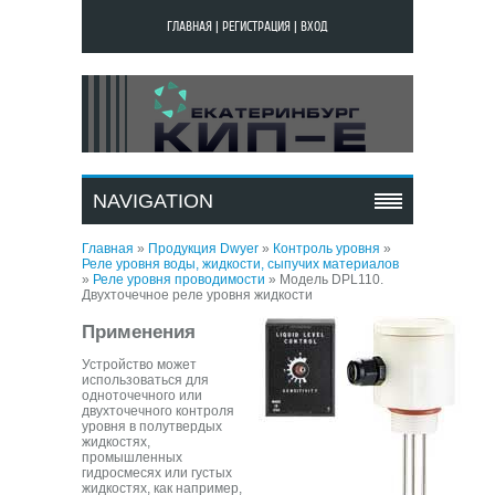
ГЛАВНАЯ
|
РЕГИСТРАЦИЯ
|
ВХОД
МОДЕЛЬ DPL110.
ДВУХТОЧЕЧНОЕ РЕЛЕ
NAVIGATION
УРОВНЯ ЖИДКОСТИ
Главная
»
Продукция Dwyer
»
Контроль уровня
»
Реле уровня воды, жидкости, сыпучих материалов
»
Реле уровня проводимости
»
Модель DPL110.
Двухточечное реле уровня жидкости
Применения
Устройство может
использоваться для
одноточечного или
двухточечного контроля
уровня в полутвердых
жидкостях,
промышленных
гидросмесях или густых
жидкостях, как например,