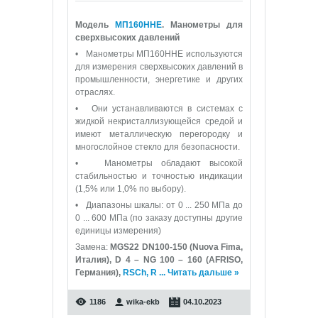
Модель
МП160ННЕ
. Манометры для
сверхвысоких давлений
• Манометры МП160ННЕ используются
для измерения сверхвысоких давлений в
промышленности, энергетике и других
отраслях.
• Они устанавливаются в системах с
жидкой некристаллизующейся средой и
имеют металлическую перегородку и
многослойное стекло для безопасности.
• Манометры обладают высокой
стабильностью и точностью индикации
(1,5% или 1,0% по выбору).
• Диапазоны шкалы: от 0 ... 250 МПа до
0 ... 600 МПа (по заказу доступны другие
единицы измерения)
Замена:
MGS22 DN100-150 (Nuova Fima,
Италия), D 4 – NG 100 – 160 (AFRISO,
Германия),
RSCh, R
...
Читать дальше »
1186
wika-ekb
04.10.2023