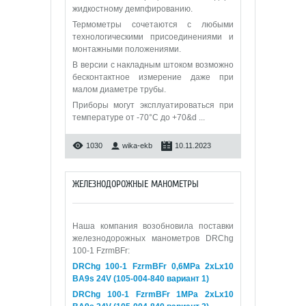
жидкостному демпфированию.
Термометры сочетаются с любыми
технологическими присоединениями и
монтажными положениями.
В версии с накладным штоком возможно
бесконтактное измерение даже при
малом диаметре трубы.
Приборы могут эксплуатироваться при
температуре от -70°C до +70&d
...
1030
wika-ekb
10.11.2023
ЖЕЛЕЗНОДОРОЖНЫЕ МАНОМЕТРЫ
Наша компания возобновила поставки
железнодорожных манометров DRChg
100-1 FzrmBFr:
DRChg 100-1 FzrmBFr 0,6МРа 2xLx10
BA9s 24V (105-004-840 вариант 1)
DRChg 100-1 FzrmBFr 1МРа 2xLx10