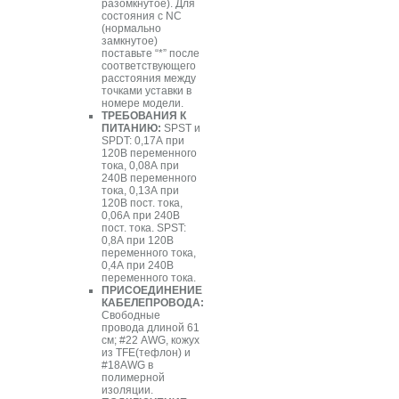
разомкнутое). Для
состояния с NC
(нормально
замкнутое)
поставьте “*” после
соответствующего
расстояния между
точками уставки в
номере модели.
ТРЕБОВАНИЯ К
ПИТАНИЮ:
SPST и
SPDT: 0,17А при
120В переменного
тока, 0,08А при
240В переменного
тока, 0,13А при
120В пост. тока,
0,06А при 240В
пост. тока. SPST:
0,8А при 120В
переменного тока,
0,4А при 240В
переменного тока.
ПРИСОЕДИНЕНИЕ
КАБЕЛЕПРОВОДА:
Свободные
провода длиной 61
см; #22 AWG, кожух
из TFE(тефлон) и
#18AWG в
полимерной
изоляции.