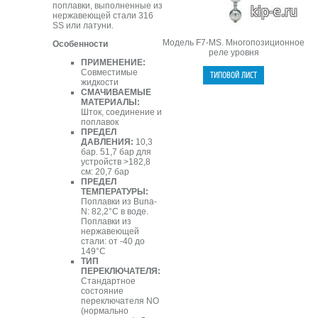
поплавки, выполненные из
нержавеющей стали 316
SS или латуни.
Модель F7-MS. Многопозиционное
Особенности
реле уровня
ПРИМЕНЕНИЕ:
Совместимые
жидкости
СМАЧИВАЕМЫЕ
МАТЕРИАЛЫ:
Шток, соединение и
поплавок
ПРЕДЕЛ
ДАВЛЕНИЯ:
10,3
бар. 51,7 бар для
устройств >182,8
см: 20,7 бар
ПРЕДЕЛ
ТЕМПЕРАТУРЫ:
Поплавки из Buna-
N: 82,2°C в воде.
Поплавки из
нержавеющей
стали: от -40 до
149°С
ТИП
ПЕРЕКЛЮЧАТЕЛЯ:
Стандартное
состояние
переключателя NO
(нормально