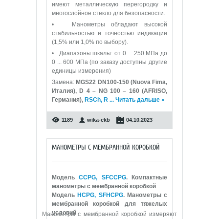
имеют металлическую перегородку и
многослойное стекло для безопасности.
• Манометры обладают высокой
стабильностью и точностью индикации
(1,5% или 1,0% по выбору).
• Диапазоны шкалы: от 0 ... 250 МПа до
0 ... 600 МПа (по заказу доступны другие
единицы измерения)
Замена:
MGS22 DN100-150 (Nuova Fima,
Италия), D 4 – NG 100 – 160 (AFRISO,
Германия),
RSCh, R
...
Читать дальше »
1189
wika-ekb
04.10.2023
МАНОМЕТРЫ С МЕМБРАННОЙ КОРОБКОЙ
Модель
CCPG, SFCCPG
. Компактные
манометры с мембранной коробкой
Модель
HCPG, SFHCPG
. Манометры с
мембранной коробкой для тяжелых
условий
Манометры с мембранной коробкой измеряют