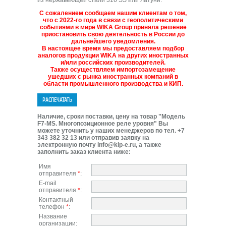
из нержавеющей стали 316 SS или латуни.
С сожалением сообщаем нашим клиентам о том,
что с 2022-го года в связи с геополитическими
событиями в мире WIKA Group приняла решение
приостановить свою деятельность в России до
дальнейшего уведомления.
В настоящее время мы предоставляем подбор
аналогов продукции WIKA на других иностранных
и/или российских производителей.
Также осуществляем импортозамещение
ушедших с рынка иностранных компаний в
области промышленного производства и КИП.
Наличие, сроки поставки, цену на товар "Модель
F7-MS. Многопозиционное реле уровня" Вы
можете уточнить у наших менеджеров по тел. +7
343 382 32 13 или отправив заявку на
электронную почту info@kip-e.ru, а также
заполнить заказ клиента ниже:
Имя
отправителя
*
:
E-mail
отправителя
*
:
Контактный
телефон
*
:
Название
организации: