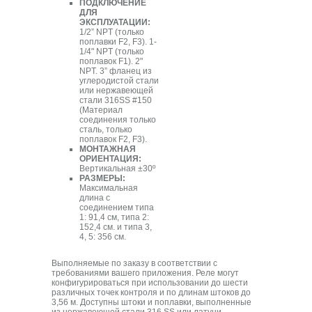
ПОДКЛЮЧЕНИЕ
ДЛЯ
ЭКСПЛУАТАЦИИ:
1/2” NPT (только
поплавки F2, F3). 1-
1/4" NPT (только
поплавок F1). 2"
NPT. 3” фланец из
углеродистой стали
или нержавеющей
стали 316SS #150
(Материал
соединения только
сталь, только
поплавок F2, F3).
МОНТАЖНАЯ
ОРИЕНТАЦИЯ:
Вертикальная ±30º
РАЗМЕРЫ:
Максимальная
длина с
соединением типа
1: 91,4 см, типа 2:
152,4 см. и типа 3,
4, 5: 356 см.
Выполняемые по заказу в соответствии с
требованиями вашего приложения. Реле могут
конфигурироваться при использовании до шести
различных точек контроля и по длинам штоков до
3,56 м. Доступны штоки и поплавки, выполненные