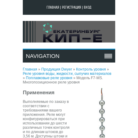
ГЛАВНАЯ
|
РЕГИСТРАЦИЯ
|
ВХОД
МОДЕЛЬ F7-MS.
МНОГОПОЗИЦИОННОЕ
NAVIGATION
РЕЛЕ УРОВНЯ
Главная
»
Продукция Dwyer
»
Контроль уровня
»
Реле уровня воды, жидкости, сыпучих материалов
»
Поплавковые реле уровня
»
Модель F7-MS.
Многопозиционное реле уровня
Применения
Выполняемые по заказу в
соответствии с
требованиями вашего
приложения. Реле могут
конфигурироваться при
использовании до шести
различных точек контроля
и по длинам штоков до
3,56 м. Доступны штоки и