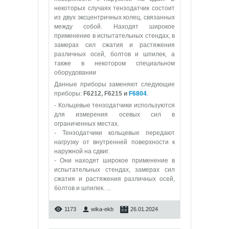
некоторых случаях тензодатчик состоит
из двух эксцентричных колец, связанных
между собой. Находят широкое
применение в испытательных стендах, в
замерах сил сжатия и растяжения
различных осей, болтов и шпилек, а
также в некотором специальном
оборудовании
Данные приборы заменяют следующие
приборы:
F6212, F6215 и
F6804
.
- Кольцевые тензодатчики используются
для измерения осевых сил в
ограниченных местах.
- Тензодатчики кольцевые передают
нагрузку от внутренней поверхности к
наружной на сдвиг.
- Они находят широкое применение в
испытательных стендах, замерах сил
сжатия и растяжения различных осей,
болтов и шпилек.
...
1173
wika-ekb
26.01.2024