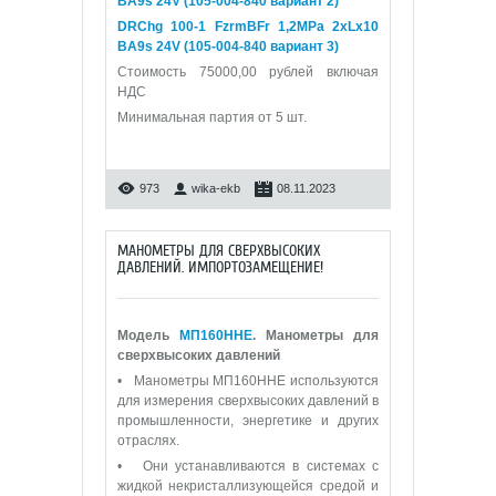
BA9s 24V (105-004-840 вариант 2)
DRChg 100-1 FzrmBFr 1,2МРа 2xLx10
BA9s 24V (105-004-840 вариант 3)
Стоимость 75000,00 рублей включая
НДС
Минимальная партия от 5 шт.
973
wika-ekb
08.11.2023
МАНОМЕТРЫ ДЛЯ СВЕРХВЫСОКИХ
ДАВЛЕНИЙ. ИМПОРТОЗАМЕЩЕНИЕ!
Модель
МП160ННЕ
. Манометры для
сверхвысоких давлений
• Манометры МП160ННЕ используются
для измерения сверхвысоких давлений в
промышленности, энергетике и других
отраслях.
• Они устанавливаются в системах с
жидкой некристаллизующейся средой и