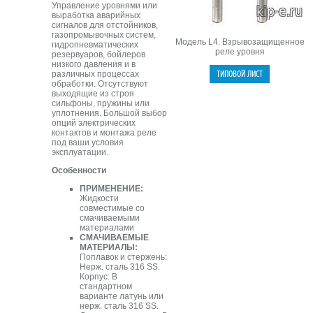
Управление уровнями или
выработка аварийных
сигналов для отстойников,
газопромывочных систем,
Модель L4. Взрывозащищенное
гидропневматических
реле уровня
резервуаров, бойлеров
низкого давления и в
различных процессах
обработки. Отсутствуют
выходящие из строя
сильфоны, пружины или
уплотнения. Большой выбор
опций электрических
контактов и монтажа реле
под ваши условия
эксплуатации.
Особенности
ПРИМЕНЕНИЕ:
Жидкости
совместимые со
смачиваемыми
материалами
СМАЧИВАЕМЫЕ
МАТЕРИАЛЫ:
Поплавок и стержень:
Нерж. сталь 316 SS.
Корпус: В
стандартном
варианте латунь или
нерж. сталь 316 SS.