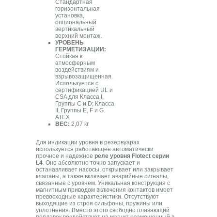
Стандартная
горизонтальная
установка,
опциональный
вертикальный
верхний монтаж.
УРОВЕНЬ
ГЕРМЕТИЗАЦИИ:
Стойкая к
атмосферным
воздействиям и
взрывозащищенная.
Используется с
сертификацией UL и
CSA для Класса I,
Группы С и D; Класса
II, Группы E, F и G.
АТЕХ
ВЕС:
2,07 кг
Для индикации уровня в резервуарах
используется работающее автоматически
прочное и надежное
реле уровня Flotect серии
L4
. Оно абсолютно точно запускает и
останавливает насосы, открывает или закрывает
клапаны, а также включает аварийные сигналы,
связанные с уровнем. Уникальная конструкция с
магнитным приводом включения контактов имеет
превосходные характеристики. Отсутствуют
выходящие из строя сильфоны, пружины или
уплотнения. Вместо этого свободно плавающий