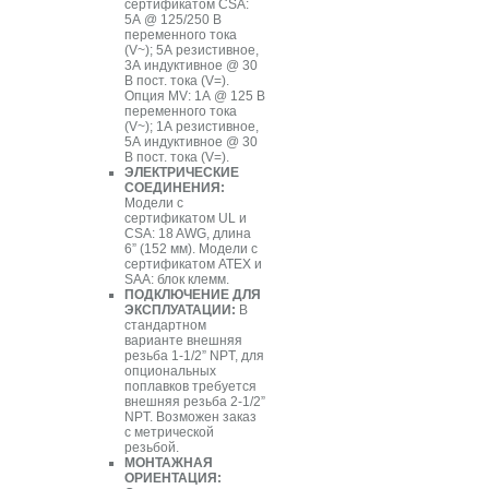
сертификатом CSA:
5А @ 125/250 В
переменного тока
(V~); 5А резистивное,
3А индуктивное @ 30
В пост. тока (V=).
Опция МV: 1А @ 125 В
переменного тока
(V~); 1А резистивное,
5А индуктивное @ 30
В пост. тока (V=).
ЭЛЕКТРИЧЕСКИЕ
СОЕДИНЕНИЯ:
Модели с
сертификатом UL и
CSA: 18 AWG, длина
6” (152 мм). Модели с
сертификатом ATEX и
SAA: блок клемм.
ПОДКЛЮЧЕНИЕ ДЛЯ
ЭКСПЛУАТАЦИИ:
В
стандартном
варианте внешняя
резьба 1-1/2” NPT, для
опциональных
поплавков требуется
внешняя резьба 2-1/2”
NPT. Возможен заказ
с метрической
резьбой.
МОНТАЖНАЯ
ОРИЕНТАЦИЯ: