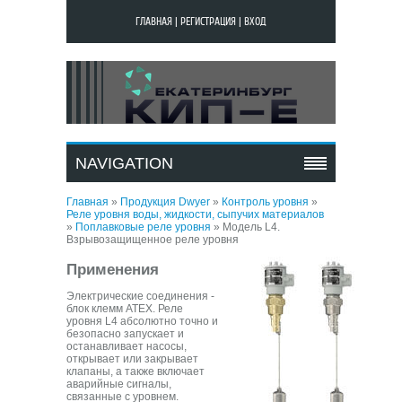
ГЛАВНАЯ
|
РЕГИСТРАЦИЯ
|
ВХОД
МОДЕЛЬ L4.
ВЗРЫВОЗАЩИЩЕННОЕ
NAVIGATION
РЕЛЕ УРОВНЯ
Главная
»
Продукция Dwyer
»
Контроль уровня
»
Реле уровня воды, жидкости, сыпучих материалов
»
Поплавковые реле уровня
»
Модель L4.
Взрывозащищенное реле уровня
Применения
Электрические соединения -
блок клемм ATEX. Реле
уровня L4 абсолютно точно и
безопасно запускает и
останавливает насосы,
открывает или закрывает
клапаны, а также включает
аварийные сигналы,
связанные с уровнем.