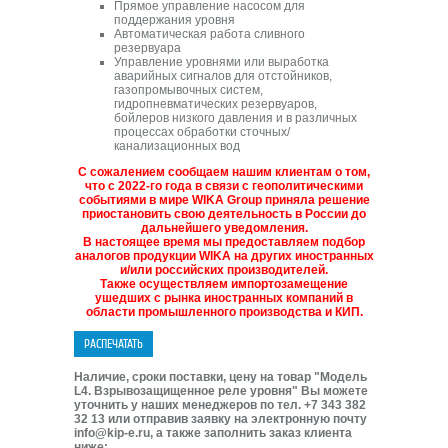
Прямое управление насосом для
поддержания уровня
Автоматическая работа сливного
резервуара
Управление уровнями или выработка
аварийных сигналов для отстойников,
газопромывочных систем,
гидропневматических резервуаров,
бойлеров низкого давления и в различных
процессах обработки сточных/
канализационных вод
С сожалением сообщаем нашим клиентам о том,
что с 2022-го года в связи с геополитическими
событиями в мире WIKA Group приняла решение
приостановить свою деятельность в России до
дальнейшего уведомления.
В настоящее время мы предоставляем подбор
аналогов продукции WIKA на других иностранных
и/или российских производителей.
Также осуществляем импортозамещение
ушедших с рынка иностранных компаний в
области промышленного производства и КИП.
Наличие, сроки поставки, цену на товар "Модель
L4. Взрывозащищенное реле уровня" Вы можете
уточнить у наших менеджеров по тел. +7 343 382
32 13 или отправив заявку на электронную почту
info@kip-e.ru, а также заполнить заказ клиента
ниже: