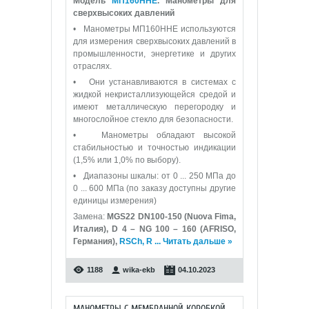
Модель
МП160ННЕ
. Манометры для
сверхвысоких давлений
• Манометры МП160ННЕ используются
для измерения сверхвысоких давлений в
промышленности, энергетике и других
отраслях.
• Они устанавливаются в системах с
жидкой некристаллизующейся средой и
имеют металлическую перегородку и
многослойное стекло для безопасности.
• Манометры обладают высокой
стабильностью и точностью индикации
(1,5% или 1,0% по выбору).
• Диапазоны шкалы: от 0 ... 250 МПа до
0 ... 600 МПа (по заказу доступны другие
единицы измерения)
Замена:
MGS22 DN100-150 (Nuova Fima,
Италия), D 4 – NG 100 – 160 (AFRISO,
Германия),
RSCh, R
...
Читать дальше »
1188
wika-ekb
04.10.2023
МАНОМЕТРЫ С МЕМБРАННОЙ КОРОБКОЙ