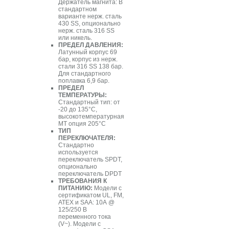
Держатель магнита: В
стандартном
варианте нерж. сталь
430 SS, опционально
нерж. сталь 316 SS
или никель.
ПРЕДЕЛ ДАВЛЕНИЯ:
Латунный корпус 69
бар, корпус из нерж.
стали 316 SS 138 бар.
Для стандартного
поплавка 6,9 бар.
ПРЕДЕЛ
ТЕМПЕРАТУРЫ:
Стандартный тип: от
-20 до 135°C,
высокотемпературная
МТ опция 205°C
ТИП
ПЕРЕКЛЮЧАТЕЛЯ:
Стандартно
используется
переключатель SPDT,
опционально
переключатель DPDT
ТРЕБОВАНИЯ К
ПИТАНИЮ:
Модели с
сертификатом UL, FM,
ATEX и SAA: 10А @
125/250 В
переменного тока
(V~). Модели с