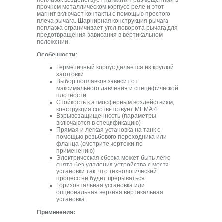
поплавок воздействует на магнит размещенный в
прочном металлическом корпусе реле и этот
магнит включает контакты с помощью простого
плеча рычага. Шарнирная конструкция рычага
поплавка ограничивает угол поворота рычага для
предотвращения зависания в вертикальном
положении.
Особенности:
Герметичный корпус делается из круглой
заготовки
Выбор поплавков зависит от
максимального давления и специфической
плотности
Стойкость к атмосферным воздействиям,
конструкция соответствует MEMA 4
Взрывозащищенность (параметры
включаются в спецификацию)
Прямая и легкая установка на танк с
помощью резьбового переходника или
фланца (смотрите чертежи по
применению)
Электрическая сборка может быть легко
снята без удаления устройства с места
установки так, что технологический
процесс не будет прерываться
Горизонтальная установка или
опциональная верхняя вертикальная
установка
Применения: