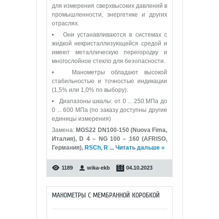
для измерения сверхвысоких давлений в
промышленности, энергетике и других
отраслях.
• Они устанавливаются в системах с
жидкой некристаллизующейся средой и
имеют металлическую перегородку и
многослойное стекло для безопасности.
• Манометры обладают высокой
стабильностью и точностью индикации
(1,5% или 1,0% по выбору).
• Диапазоны шкалы: от 0 ... 250 МПа до
0 ... 600 МПа (по заказу доступны другие
единицы измерения)
Замена:
MGS22 DN100-150 (Nuova Fima,
Италия), D 4 – NG 100 – 160 (AFRISO,
Германия),
RSCh, R
...
Читать дальше »
1189
wika-ekb
04.10.2023
МАНОМЕТРЫ С МЕМБРАННОЙ КОРОБКОЙ