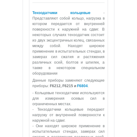
Тензодатчики кольцевые
-
Представляют собой кольцо, нагрузка в
котором передается от внутренней
поверхности к наружней на сдвиг. В
некоторых случаях тензодатчик состоит
из двух эксцентричных колец, связанных
между собой. Находят широкое
применение в испытательных стендах, в
замерах сил сжатия и растяжения
различных осей, болтов и шпилек, а
также в некотором специальном
оборудовании
Данные приборы заменяют следующие
приборы:
F6212, F6215 и
F6804
.
- Кольцевые тензодатчики используются
для измерения осевых сил в
ограниченных местах.
- Тензодатчики кольцевые передают
нагрузку от внутренней поверхности к
наружной на сдвиг.
- Они находят широкое применение в
испытательных стендах, замерах сил
сжатия и растяжения различных осей,