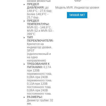
низкой вязкостью
ПРЕДЕЛ
ДАВЛЕНИЯ:
до
Модель MVR. Индикатор уровня
148,9°C - 27,6 бар;
более 148,9°C -
25,7 бар.
ПРЕДЕЛ
ТЕМПЕРАТУРЫ:
MVR-S1 - 148,9°C.
MVR-S2 и MVR-S3 -
399°C
ТИП
ПЕРЕКЛЮЧАТЕЛЯ:
Крепится на
индикатор уровня.
SPST
(однополюсный и
на одно
направление)
ТРЕБОВАНИЯ К
ПИТАНИЮ:
0,17А
при 120В
переменного тока.
0,08А при 240В
переменного тока.
0,13A при 120В
постоянного тока.
0,06А при 240В
постоянного тока.
РАЗМЕРЫ:
Диаметр трубки: 32
мм.