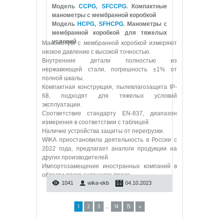
Модель
CCPG, SFCCPG
. Компактные
манометры с мембранной коробкой
Модель
HCPG, SFHCPG
. Манометры с
мембранной коробкой для тяжелых
условий
Манометры с мембранной коробкой измеряют
низкое давление с высокой точностью.
Внутренние детали полностью из
нержавеющей стали, погрешность ±1% от
полной шкалы.
Компактная конструкция, пылевлагозащита IP-
68, подходят для тяжелых условий
эксплуатации.
Соответствие стандарту EN-837, диапазон
измерения в соответствии с таблицей.
Наличие устройства защиты от перегрузки.
WIKA приостановила деятельность в России с
2022 года, предлагает аналоги продукции на
других производителей.
Импортозамещение иностранных компаний в
области промышленного произ
...
1041
wika-ekb
04.10.2023
...
1
2
3
14
15
»