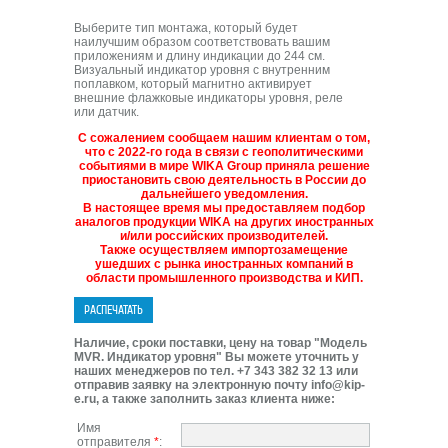
Выберите тип монтажа, который будет
наилучшим образом соответствовать вашим
приложениям и длину индикации до 244 см.
Визуальный индикатор уровня с внутренним
поплавком, который магнитно активирует
внешние флажковые индикаторы уровня, реле
или датчик.
С сожалением сообщаем нашим клиентам о том,
что с 2022-го года в связи с геополитическими
событиями в мире WIKA Group приняла решение
приостановить свою деятельность в России до
дальнейшего уведомления.
В настоящее время мы предоставляем подбор
аналогов продукции WIKA на других иностранных
и/или российских производителей.
Также осуществляем импортозамещение
ушедших с рынка иностранных компаний в
области промышленного производства и КИП.
Наличие, сроки поставки, цену на товар "Модель
MVR. Индикатор уровня" Вы можете уточнить у
наших менеджеров по тел. +7 343 382 32 13 или
отправив заявку на электронную почту info@kip-
e.ru, а также заполнить заказ клиента ниже:
Имя
отправителя
*
: